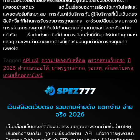
การตัดสินใจเลือกเล่นสล็อตออนไลน์ในยุคนี้ไม่ใช่เรื่องของโชคชะตา
เพียงอย่างเดียว แต่เป็นเรื่องของการเลือกใช้เทคโนโลยีและ
แพลตฟอร์มที่เหมาะสม การหันมาใช้บริการกับผู้ให้บริการที่เป็นเว็บตรง
ลิขสิทธิ์แท้ที่ผ่านการรับรองมาตรฐานสากล จะช่วยเปลี่ยนประสบการณ์
การเล่นเกมของคุณให้เต็มไปด้วยความสนุกสนานและปลอดภัยอย่าง
แท้จริง เริ่มต้นตั้งแต่วันนี้ด้วยการเลือกสิ่งที่ดีที่สุดให้กับตัวคุณเอง
แล้วคุณจะพบว่าความแตกต่างที่แท้จริงนั้นคุ้มค่าต่อการลงทุนมาก
เพียงใด
Tagged
API แท้
,
ความปลอดภัยสล็อต
,
ตรวจสอบเว็บตรง
,
ปี
2026
,
ฝากถอนออโต้
,
มาตรฐานสากล
,
วอเลท
,
สล็อตเว็บตรง
,
เกมสล็อตออนไลน์
เว็บสล็อตเว็บตรง รวมเกมค่ายดัง แตกง่าย จ่าย
จริง 2026
เว็บสล็อตเว็บตรงที่ดีต้องคัดสรรเกมคุณภาพจากค่ายชั้นนำมาให้ผู้
เล่นอย่างครบครัน ทุกเกมเชื่อมต่อผ่าน API แท้จากค่ายผู้พัฒนา