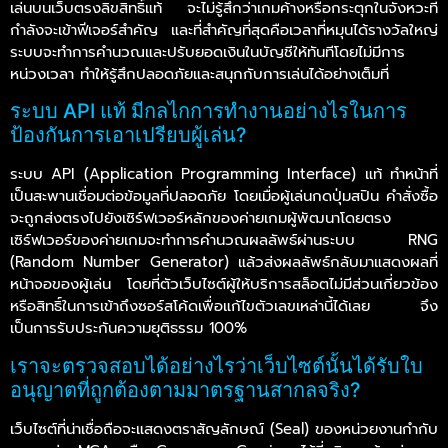
เล่นบนเว็บตรงลิขสิทธิ์แท้ จะไม่รู้สึกว่าเกมค้างหรือกระตุกในจังหวะที่
กำลังจะเข้าฟีเจอร์สำคัญ และที่สำคัญที่สุดคือเวลาที่หมุนได้รางวัลใหญ่
ระบบจะทำการคำนวณและปรับยอดเงินในบัญชีให้ทันทีโดยไม่มีการ
หน่วงเวลา ทำให้รู้สึกปลอดภัยและสนุกกับการเล่นได้อย่างเต็มที่
ระบบ API แท้ มีกลไกการทำงานอย่างไรในการ
ป้องกันการเอาเปรียบผู้เล่น?
ระบบ API (Application Programming Interface) แท้ ทำหน้าที่
เป็นสะพานเชื่อมต่อข้อมูลที่ปลอดภัย โดยเมื่อผู้เล่นกดปุ่มสปิน คำสั่งซื้อ
จะถูกส่งตรงไปยังเซิร์ฟเวอร์หลักของค่ายเกมผู้พัฒนาโดยตรง
เซิร์ฟเวอร์ของค่ายเกมจะทำการคำนวณผลลัพธ์ผ่านระบบ RNG
(Random Number Generator) แล้วส่งผลลัพธ์กลับมาแสดงผลที่
หน้าจอของผู้เล่น โดยที่ตัวเว็บไซต์ผู้ให้บริการสล็อตไม่มีส่วนเกี่ยวข้อง
หรือสิทธิ์ในการเข้าถึงซอร์สโค้ดเพื่อแก้ไขตัวเลขเหล่านี้ได้เลย จึง
เป็นการรับประกันความยุติธรรม 100%
เราจะตรวจสอบได้อย่างไรว่าเว็บไซต์นั้นได้รับใบ
อนุญาตที่ถูกต้องตามมาตรฐานสากลจริง?
เว็บไซต์ที่น่าเชื่อถือจะแสดงตราสัญลักษณ์ (Seal) ของหน่วยงานกำกับ