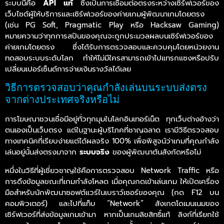
ระบบนี้คือ
API แท้
ซึ่งเป็นการเชื่อมต่อตรงระหว่างเซิร์ฟเวอร์ของ
เว็บไซต์ผู้ให้บริการและเซิร์ฟเวอร์ของค่ายเกมผู้พัฒนาเกมโดยตรง
(เช่น PG Soft, Pragmatic Play หรือ Hacksaw Gaming)
หมายความว่าทุกการสปินของคุณจะถูกประมวลผลบนเซิร์ฟเวอร์ของ
ค่ายเกมโดยตรง ซึ่งได้รับการตรวจสอบและควบคุมโดยหน่วยงาน
ทดสอบระบบระดับโลก ทำให้ไม่มีใครสามารถเข้าไปแทรกแซงหรือปรับ
เปลี่ยนเปอร์เซ็นต์การจ่ายเงินรางวัลได้เลย
วิธีการตรวจสอบว่าคุณกำลังเล่นบนระบบส่งตรง
จากต่างประเทศจริงหรือไม่
การโฆษณาชวนเชื่อมีอยู่ทั่วทุกมุมในโลกอินเทอร์เน็ต ทุกเว็บต่างอ้างว่า
ตนเองเป็นเว็บตรง แต่ในฐานะผู้บริโภคที่ชาญฉลาด เรามีวิธีตรวจสอบ
ทางเทคนิคที่เรียบง่ายแต่ได้ผลจริง 100% เพื่อพิสูจน์ว่าเกมที่คุณกำลัง
เล่นอยู่นั้นส่งตรงมาจาก
ระบบจริง
ของผู้พัฒนาต้นสังกัดหรือไม่
หนึ่งในวิธีที่ผู้เชี่ยวชาญใช้คือการตรวจสอบ Network Traffic หรือ
การดึงข้อมูลขณะที่เกมกำลังโหลด เมื่อคุณกดเข้าเล่นเกม ให้เปิดเครื่อง
มือสำหรับนักพัฒนาซอฟต์แวร์ในเบราว์เซอร์ของคุณ (กด F12 บน
คอมพิวเตอร์) และไปที่แท็บ “Network” สังเกตโดเมนเนมของ
เซิร์ฟเวอร์ที่ส่งข้อมูลเกมเข้ามา หากเป็นเกมลิขสิทธิ์แท้ ลิงก์ที่เรียกใช้