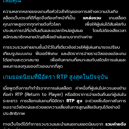
เพื่อคุณ
ความหลากหลายของเกมคือหัวใจสำคัญของการสร้างความบันเทิง
สล็อตเว็บตรงที่ดีที่สุดจึงต้องทำหน้าที่เป็น
แหล่งรวม
เกมสล็อต
คุณภาพสูงจากทุกค่ายดังทั่วโลก เพื่อให้ผู้เล่นได้สัมผัสกับ
ประสบการณ์ที่น่าตื่นเต้นและแปลกใหม่อยู่เสมอ โดยไม่ต้องเสียเวลา
สมัครสมาชิกหลายบัญชีเพื่อเข้าเล่นเกมจากต่างค่าย
การรวบรวมค่ายเกมชั้นนำไว้ในที่เดียวยังช่วยให้ผู้เล่นสามารถเปรียบ
เทียบรูปแบบเกม ฟีเจอร์พิเศษ และอัตราการจ่ายรางวัลของแต่ละเกม
ได้อย่างสะดวกสบาย เพื่อค้นหาเกมที่เหมาะสมกับสไตล์การเล่นและ
แผนการลงทุนของตัวเองมากที่สุด
เกมยอดนิยมที่มีอัตรา RTP สูงสุดในปัจจุบัน
เมื่อพูดถึงการทำกำไรจากการเล่นสล็อต ค่าหนึ่งที่ผู้เล่นไม่ควรมองข้าม
คือค่า RTP (Return to Player) หรืออัตราการจ่ายเงินคืนแก่ผู้เล่นใน
ระยะยาว การเลือกเล่นเกมที่มีอัตรา
RTP สูง
จะช่วยเพิ่มโอกาสในการ
ชนะรางวัลใหญ่และช่วยลดความเสี่ยงในการสูญเสียเงินทุนได้อย่างมี
ประสิทธิภาพ
ทางเว็บไซต์ได้ทำการรวบรวมและนำเสนอเกมยอดนิยมจาก
รวมค่ายดัง