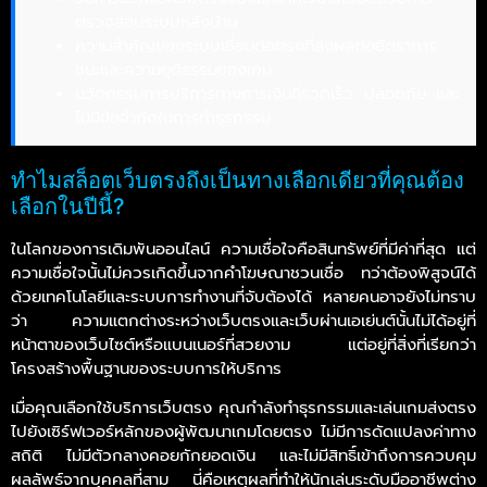
ตรวจสอบระบบหลังบ้าน
ความสำคัญของระบบเชื่อมต่อตรงที่ส่งผลต่ออัตราการ
ชนะและความยุติธรรมของเกม
นวัตกรรมการบริการทางการเงินที่รวดเร็ว ปลอดภัย และ
ไม่มีข้อจำกัดในการทำธุรกรรม
ทำไมสล็อตเว็บตรงถึงเป็นทางเลือกเดียวที่คุณต้อง
เลือกในปีนี้?
ในโลกของการเดิมพันออนไลน์ ความเชื่อใจคือสินทรัพย์ที่มีค่าที่สุด แต่
ความเชื่อใจนั้นไม่ควรเกิดขึ้นจากคำโฆษณาชวนเชื่อ ทว่าต้องพิสูจน์ได้
ด้วยเทคโนโลยีและระบบการทำงานที่จับต้องได้ หลายคนอาจยังไม่ทราบ
ว่า ความแตกต่างระหว่างเว็บตรงและเว็บผ่านเอเย่นต์นั้นไม่ได้อยู่ที่
หน้าตาของเว็บไซต์หรือแบนเนอร์ที่สวยงาม แต่อยู่ที่สิ่งที่เรียกว่า
โครงสร้างพื้นฐานของระบบการให้บริการ
เมื่อคุณเลือกใช้บริการเว็บตรง คุณกำลังทำธุรกรรมและเล่นเกมส่งตรง
ไปยังเซิร์ฟเวอร์หลักของผู้พัฒนาเกมโดยตรง ไม่มีการดัดแปลงค่าทาง
สถิติ ไม่มีตัวกลางคอยกักยอดเงิน และไม่มีสิทธิ์เข้าถึงการควบคุม
ผลลัพธ์จากบุคคลที่สาม นี่คือเหตุผลที่ทำให้นักเล่นระดับมืออาชีพต่าง