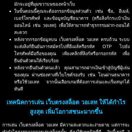
มักจะอยู่ที่มุมขวาบนของหน้าเว็บ
ในขั้นตอนนี้คุณจะต้องกรอกข้อมูลส่วนตัว เช่น ชื่อ, อีเมล์,
เบอร์โทรศัพท์ และข้อมูลบัญชีธนาคาร (หรือลิงก์กระเป๋าเงิน
ออนไลน์ เช่น วอเลท) เพื่อให้สามารถทำธุรกรรมฝาก-ถอนได้
สะดวก
หลังจากกรอกข้อมูลบน
เว็บตรงสล็อต วอเลท
ครบถ้วน ระบบ
จะส่งลิงก์ยืนยันการสมัครไปที่อีเมล์หรือรหัส OTP ไปยัง
โทรศัพท์มือถือของคุณ เพียงคลิกที่ลิงก์หรือกรอกรหัส เพื่อ
ยืนยันตัวตนให้เรียบร้อย
หลังจากยืนยันตัวตนแล้ว คุณสามารถฝากเงินเข้าสู่บัญชีผู้เล่น
ของคุณ ผ่านช่องทางที่เว็บไซต์รองรับ เช่น โอนผ่านธนาคาร
หรือใช้วอเลท จากนั้นเลือกเกมที่ต้องการเล่นและเริ่มสนุกได้
ทันที
เทคนิคการเล่น
เว็บตรงสล็อต วอเลท
ให้ได้กำไร
สูงสุด เพิ่มโอกาสชนะมากขึ้น
การเล่น
เว็บตรงสล็อต วอเลท
มีความสะดวกและง่ายดาย แต่การจะ
ทำกำไรสูงสุดจากการเล่นสล็อตนั้น ต้องใช้เทคนิคที่ดี วันนี้เรามี 3