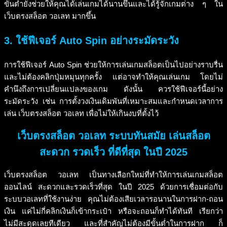
ขั้นต่ำยังช่วยให้คุณได้เล่นเกมได้นานขึ้นและได้รู้จักเกมต่าง ๆ ใน
เว็บตรงสล็อต วอเลท
มากขึ้น
3. ใช้ฟีเจอร์ Auto Spin อย่างระมัดระวัง
การใช้ฟีเจอร์ Auto Spin ช่วยให้การเล่นเกมสล็อตเป็นไปอย่างราบรื่น
และไม่ต้องคลิกปุ่มหมุนทุกครั้ง แต่อาจทำให้คุณเล่นเกม โดยไม่
คำนึงถึงการเปลี่ยนแปลงของเกม ดังนั้น ควรใช้ฟีเจอร์นี้อย่าง
ระมัดระวัง เช่น การตั้งวงเงินเดิมพันที่เหมาะสมและกำหนดเวลาการ
เล่น
เว็บตรงสล็อต วอเลท
เพื่อไม่ให้เกินงบที่ตั้งไว้
เว็บตรงสล็อต วอเลท
ระบบทันสมัย เล่นสล็อต
สะดวก รวดเร็ว ที่ดีที่สุด ในปี 2025
เว็บตรงสล็อต วอเลท
เป็นทางเลือกใหม่ที่ทำให้การเล่นเกมสล็อต
ออนไลน์ สะดวกและรวดเร็วที่สุด ในปี 2025 ด้วยการเชื่อมต่อกับ
ระบบวอเลทที่ใช้งานง่าย คุณไม่ต้องเสียเวลารอนานในการฝาก-ถอน
เงิน แค่ไม่กี่คลิกเงินก็เข้ากระเป๋า หรือจะถอนก็ทำได้ทันที เรียกว่า
ไม่มีสะดุดเลยทีเดียว และที่สำคัญไม่ต้องมีขั้นต่ำในการฝาก ก็