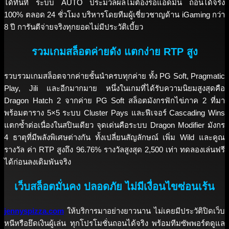
ได้ทันที ระบบ AUTO ประมวลผลไม่ต้องรอแอดมิน ถอนได้จริง
100% ตลอด 24 ชั่วโมง บริหารโดยทีมผู้เชี่ยวชาญด้าน iGaming กว่า
8 ปี การันตีจ่ายจริงทุกยอดไม่มีประวัติเบี้ยว
รวมเกมสล็อตค่ายดัง แตกง่าย RTP สูง
รวบรวมเกมสล็อตจากค่ายชั้นนำครบทุกค่าย ทั้ง PG Soft, Pragmatic
Play, Jili และอีกมากมาย หนึ่งในเกมที่ได้รับความนิยมสูงสุดคือ
Dragon Hatch 2 จากค่าย PG Soft สล็อตมังกรฟักไข่ภาค 2 ที่มา
พร้อมตาราง 5×5 ระบบ Cluster Pays และฟีเจอร์ Cascading Wins
แตกซ้ำต่อเนื่องในสปินเดียว จุดเด่นคือระบบ Dragon Modifier มังกร
4 ธาตุที่มีพลังพิเศษต่างกัน ทั้งเปลี่ยนสัญลักษณ์ เพิ่ม Wild และคูณ
รางวัล ค่า RTP สูงถึง 96.76% รางวัลสูงสุด 2,500 เท่า ทดลองเล่นฟรี
ได้ก่อนลงเดิมพันจริง
เว็บสล็อตมั่นคง ปลอดภัย ไม่มีเงื่อนไขซ่อนเร้น
jennyspizza.com
ให้บริการมาอย่างยาวนาน ไม่เคยมีประวัติปิดเว็บ
หนีหรือยึดเงินผู้เล่น ทุกโปรโมชั่นถอนได้จริง พร้อมทีมซัพพอร์ตดูแล