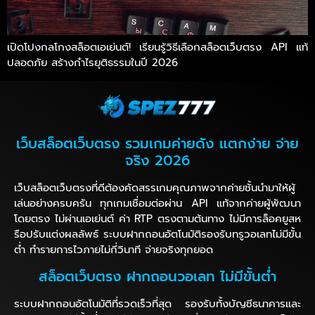
เปิดโปงกลโกงสล็อตเอเย่นต์! เรียนรู้วิธีเลือกสล็อตเว็บตรง API แท้
ปลอดภัย สร้างกำไรยุติธรรมในปี 2026
เว็บสล็อตเว็บตรง รวมเกมค่ายดัง แตกง่าย จ่าย
จริง 2026
เว็บสล็อตเว็บตรงที่ดีต้องคัดสรรเกมคุณภาพจากค่ายชั้นนำมาให้ผู้
เล่นอย่างครบครัน ทุกเกมเชื่อมต่อผ่าน API แท้จากค่ายผู้พัฒนา
โดยตรง ไม่ผ่านเอเย่นต์ ค่า RTP ตรงตามต้นทาง ไม่มีการล็อคยูสห
รือปรับแต่งผลลัพธ์ ระบบฝากถอนอัตโนมัติรองรับทรูวอเลทไม่มีขั้น
ต่ำ ทำรายการไวภายไม่กี่วินาที จ่ายจริงทุกยอด
สล็อตเว็บตรง ฝากถอนวอเลท ไม่มีขั้นต่ำ
ระบบฝากถอนอัตโนมัติที่รวดเร็วที่สุด รองรับทั้งบัญชีธนาคารและ