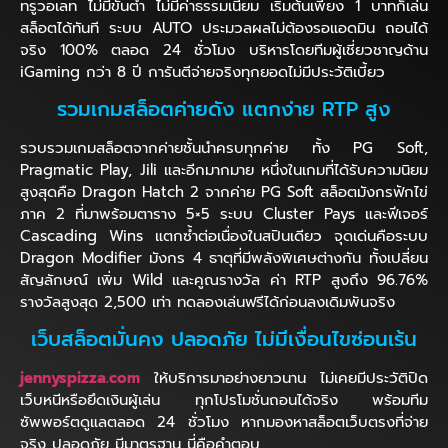
ทรูวอเลท ไม่มีขั้นต่ำ ไม่มีค่าธรรมเนียม เริ่มต้นเพียง 1 บาทก็เล่น
สล็อตได้ทันที ระบบ AUTO ประมวลผลไม่ต้องรอแอดมิน ถอนได้
จริง 100% ตลอด 24 ชั่วโมง บริหารโดยทีมผู้เชี่ยวชาญด้าน
iGaming กว่า 8 ปี การันตีจ่ายจริงทุกยอดไม่มีประวัติเบี้ยว
รวมเกมสล็อตค่ายดัง แตกง่าย RTP สูง
รวบรวมเกมสล็อตจากค่ายชั้นนำครบทุกค่าย ทั้ง PG Soft,
Pragmatic Play, Jili และอีกมากมาย หนึ่งในเกมที่ได้รับความนิยม
สูงสุดคือ Dragon Hatch 2 จากค่าย PG Soft สล็อตมังกรฟักไข่
ภาค 2 ที่มาพร้อมตาราง 5×5 ระบบ Cluster Pays และฟีเจอร์
Cascading Wins แตกซ้ำต่อเนื่องในสปินเดียว จุดเด่นคือระบบ
Dragon Modifier มังกร 4 ธาตุที่มีพลังพิเศษต่างกัน ทั้งเปลี่ยน
สัญลักษณ์ เพิ่ม Wild และคูณรางวัล ค่า RTP สูงถึง 96.76%
รางวัลสูงสุด 2,500 เท่า ทดลองเล่นฟรีได้ก่อนลงเดิมพันจริง
เว็บสล็อตมั่นคง ปลอดภัย ไม่มีเงื่อนไขซ่อนเร้น
jennyspizza.com
ให้บริการมาอย่างยาวนาน ไม่เคยมีประวัติปิด
เว็บหนีหรือยึดเงินผู้เล่น ทุกโปรโมชั่นถอนได้จริง พร้อมทีม
ซัพพอร์ตดูแลตลอด 24 ชั่วโมง หากมองหาสล็อตเว็บตรงที่จ่าย
จริง ปลอดภัย มีมาตรฐาน นี่คือคำตอบ