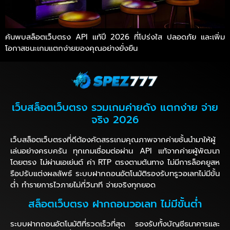
ค้นพบสล็อตเว็บตรง API แท้ปี 2026 ที่โปร่งใส ปลอดภัย และเพิ่ม
โอกาสชนะเกมแตกง่ายของคุณอย่างยั่งยืน
เว็บสล็อตเว็บตรง รวมเกมค่ายดัง แตกง่าย จ่าย
จริง 2026
เว็บสล็อตเว็บตรงที่ดีต้องคัดสรรเกมคุณภาพจากค่ายชั้นนำมาให้ผู้
เล่นอย่างครบครัน ทุกเกมเชื่อมต่อผ่าน API แท้จากค่ายผู้พัฒนา
โดยตรง ไม่ผ่านเอเย่นต์ ค่า RTP ตรงตามต้นทาง ไม่มีการล็อคยูสห
รือปรับแต่งผลลัพธ์ ระบบฝากถอนอัตโนมัติรองรับทรูวอเลทไม่มีขั้น
ต่ำ ทำรายการไวภายไม่กี่วินาที จ่ายจริงทุกยอด
สล็อตเว็บตรง ฝากถอนวอเลท ไม่มีขั้นต่ำ
ระบบฝากถอนอัตโนมัติที่รวดเร็วที่สุด รองรับทั้งบัญชีธนาคารและ