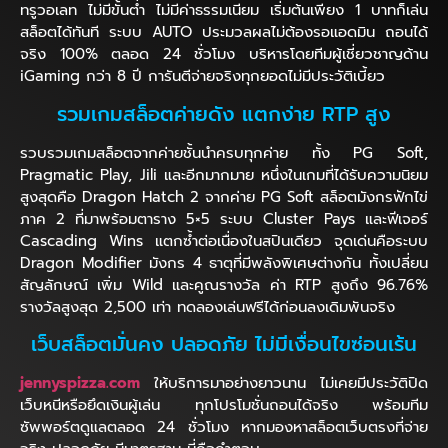
ทรูวอเลท ไม่มีขั้นต่ำ ไม่มีค่าธรรมเนียม เริ่มต้นเพียง 1 บาทก็เล่น
สล็อตได้ทันที ระบบ AUTO ประมวลผลไม่ต้องรอแอดมิน ถอนได้
จริง 100% ตลอด 24 ชั่วโมง บริหารโดยทีมผู้เชี่ยวชาญด้าน
iGaming กว่า 8 ปี การันตีจ่ายจริงทุกยอดไม่มีประวัติเบี้ยว
รวมเกมสล็อตค่ายดัง แตกง่าย RTP สูง
รวบรวมเกมสล็อตจากค่ายชั้นนำครบทุกค่าย ทั้ง PG Soft,
Pragmatic Play, Jili และอีกมากมาย หนึ่งในเกมที่ได้รับความนิยม
สูงสุดคือ Dragon Hatch 2 จากค่าย PG Soft สล็อตมังกรฟักไข่
ภาค 2 ที่มาพร้อมตาราง 5×5 ระบบ Cluster Pays และฟีเจอร์
Cascading Wins แตกซ้ำต่อเนื่องในสปินเดียว จุดเด่นคือระบบ
Dragon Modifier มังกร 4 ธาตุที่มีพลังพิเศษต่างกัน ทั้งเปลี่ยน
สัญลักษณ์ เพิ่ม Wild และคูณรางวัล ค่า RTP สูงถึง 96.76%
รางวัลสูงสุด 2,500 เท่า ทดลองเล่นฟรีได้ก่อนลงเดิมพันจริง
เว็บสล็อตมั่นคง ปลอดภัย ไม่มีเงื่อนไขซ่อนเร้น
jennyspizza.com
ให้บริการมาอย่างยาวนาน ไม่เคยมีประวัติปิด
เว็บหนีหรือยึดเงินผู้เล่น ทุกโปรโมชั่นถอนได้จริง พร้อมทีม
ซัพพอร์ตดูแลตลอด 24 ชั่วโมง หากมองหาสล็อตเว็บตรงที่จ่าย