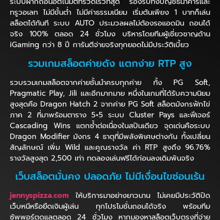
ระบบฝากถอนอัตโนมัติที่รวดเร็วที่สุด รองรับทั้งบัญชีธนาคารและ
ทรูวอเลท ไม่มีขั้นต่ำ ไม่มีค่าธรรมเนียม เริ่มต้นเพียง 1 บาทก็เล่น
สล็อตได้ทันที ระบบ AUTO ประมวลผลไม่ต้องรอแอดมิน ถอนได้
จริง 100% ตลอด 24 ชั่วโมง บริหารโดยทีมผู้เชี่ยวชาญด้าน
iGaming กว่า 8 ปี การันตีจ่ายจริงทุกยอดไม่มีประวัติเบี้ยว
รวมเกมสล็อตค่ายดัง แตกง่าย RTP สูง
รวบรวมเกมสล็อตจากค่ายชั้นนำครบทุกค่าย ทั้ง PG Soft,
Pragmatic Play, Jili และอีกมากมาย หนึ่งในเกมที่ได้รับความนิยม
สูงสุดคือ Dragon Hatch 2 จากค่าย PG Soft สล็อตมังกรฟักไข่
ภาค 2 ที่มาพร้อมตาราง 5×5 ระบบ Cluster Pays และฟีเจอร์
Cascading Wins แตกซ้ำต่อเนื่องในสปินเดียว จุดเด่นคือระบบ
Dragon Modifier มังกร 4 ธาตุที่มีพลังพิเศษต่างกัน ทั้งเปลี่ยน
สัญลักษณ์ เพิ่ม Wild และคูณรางวัล ค่า RTP สูงถึง 96.76%
รางวัลสูงสุด 2,500 เท่า ทดลองเล่นฟรีได้ก่อนลงเดิมพันจริง
เว็บสล็อตมั่นคง ปลอดภัย ไม่มีเงื่อนไขซ่อนเร้น
jennyspizza.com
ให้บริการมาอย่างยาวนาน ไม่เคยมีประวัติปิด
เว็บหนีหรือยึดเงินผู้เล่น ทุกโปรโมชั่นถอนได้จริง พร้อมทีม
ซัพพอร์ตดูแลตลอด 24 ชั่วโมง หากมองหาสล็อตเว็บตรงที่จ่าย