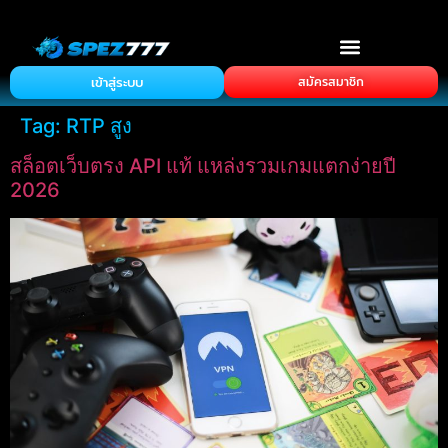
เข้าสู่ระบบ
สมัครสมาชิก
Tag:
RTP สูง
สล็อตเว็บตรง API แท้ แหล่งรวมเกมแตกง่ายปี
2026